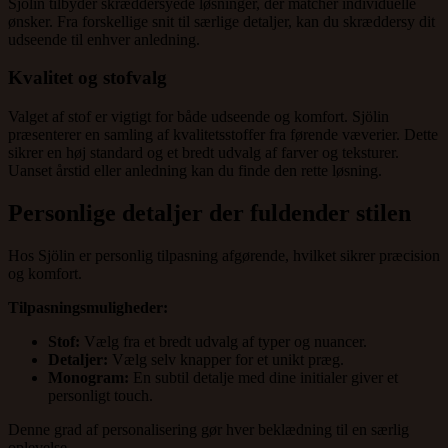
Sjölin tilbyder skræddersyede løsninger, der matcher individuelle
ønsker. Fra forskellige snit til særlige detaljer, kan du skræddersy dit
udseende til enhver anledning.
Kvalitet og stofvalg
Valget af stof er vigtigt for både udseende og komfort. Sjölin
præsenterer en samling af kvalitetsstoffer fra førende væverier. Dette
sikrer en høj standard og et bredt udvalg af farver og teksturer.
Uanset årstid eller anledning kan du finde den rette løsning.
Personlige detaljer der fuldender stilen
Hos Sjölin er personlig tilpasning afgørende, hvilket sikrer præcision
og komfort.
Tilpasningsmuligheder:
Stof:
Vælg fra et bredt udvalg af typer og nuancer.
Detaljer:
Vælg selv knapper for et unikt præg.
Monogram:
En subtil detalje med dine initialer giver et
personligt touch.
Denne grad af personalisering gør hver beklædning til en særlig
oplevelse.