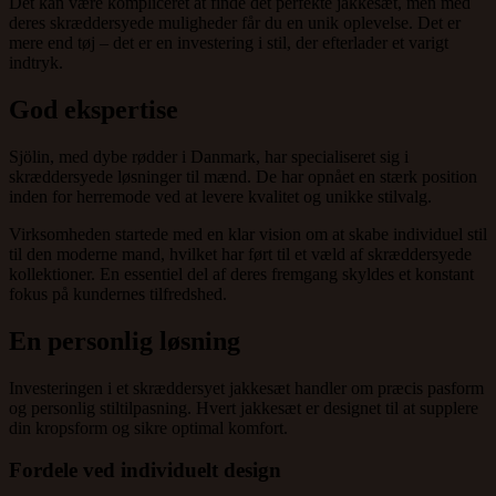
Det kan være kompliceret at finde det perfekte jakkesæt, men med
deres skræddersyede muligheder får du en unik oplevelse. Det er
mere end tøj – det er en investering i stil, der efterlader et varigt
indtryk.
God ekspertise
Sjölin, med dybe rødder i Danmark, har specialiseret sig i
skræddersyede løsninger til mænd. De har opnået en stærk position
inden for herremode ved at levere kvalitet og unikke stilvalg.
Virksomheden startede med en klar vision om at skabe individuel stil
til den moderne mand, hvilket har ført til et væld af skræddersyede
kollektioner. En essentiel del af deres fremgang skyldes et konstant
fokus på kundernes tilfredshed.
En personlig løsning
Investeringen i et skræddersyet jakkesæt handler om præcis pasform
og personlig stiltilpasning. Hvert jakkesæt er designet til at supplere
din kropsform og sikre optimal komfort.
Fordele ved individuelt design