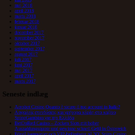
maj 2018
april 2018
marts 2018
februar 2018
januar 2018
december 2017
november 2017
oktober 2017
september 2017
august 2017
juli 2017
juni 2017
maj 2017
april 2017
marts 2017
Seneste indlæg
Aerobet Casino Quanto è sicuro il tuo account in Italia?
Ασφαλείς επενδύσεις και γρήγορα κέρδη στο καζίνο
SpinoGambino για την Ελλάδα
BetOnRed Casino – Zocken Slots mit hoher
Auszahlungsquote und gewinne schnell Geld in Österreich
Förstå kampanjer och VIP-belöningar på NY Spins Casino