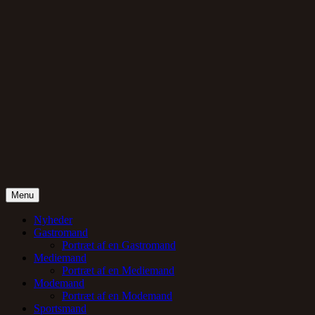
Skip
to
content
Menu
Gentlemand
Nyheder
Gastromand
Portræt af en Gastromand
Mediemand
Portræt af en Mediemand
Modemand
Portræt af en Modemand
Sportsmand