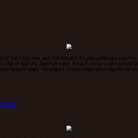
læde ved hende men også ved ham selv. En ægte gentleman sørger for at 
ave? Har du ikke selv fundet på noget, så kan du vælge at give lækkert
kunne bruge til noget. Samtidig vil du også kunne glæde dig selv, da en
 frem