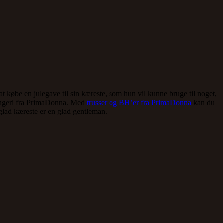
købe en julegave til sin kæreste, som hun vil kunne bruge til noget,
 lingeri fra PrimaDonna. Med
trusser og BH’er fra PrimaDonna
kan du
 glad kæreste er en glad gentleman.