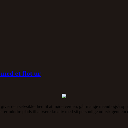
med et flot ur
er giver den selvsikkerhed til at møde verden, går mange mænd også op i
er er mindre plads til at være kreativ med sit personlige udtryk gennem 