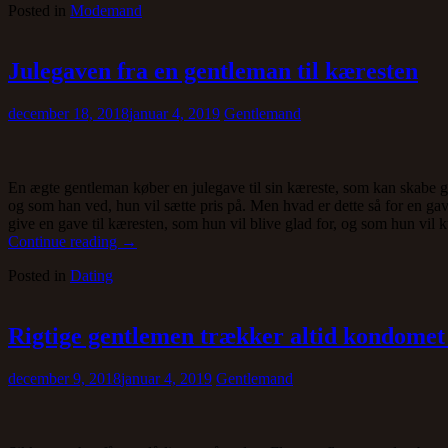
Posted in
Modemand
personligt
aftryk
på
din
Julegaven fra en gentleman til kæresten
beklædning
med
december 18, 2018
januar 4, 2019
Gentlemand
et
flot
ur”
En ægte gentleman køber en julegave til sin kæreste, som kan skabe g
og som han ved, hun vil sætte pris på. Men hvad er dette så for en g
give en gave til kæresten, som hun vil blive glad for, og som hun vil 
“Julegaven
Continue reading
→
fra
Posted in
Dating
en
gentleman
til
kæresten”
Rigtige gentlemen trækker altid kondomet
december 9, 2018
januar 4, 2019
Gentlemand