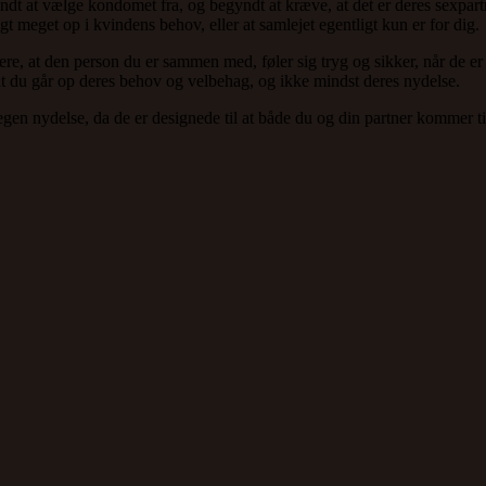
ndt at vælge kondomet fra, og begyndt at kræve, at det er deres sexpartne
igt meget op i kvindens behov, eller at samlejet egentligt kun er for dig.
gere, at den person du er sammen med, føler sig tryg og sikker, når de 
, at du går op deres behov og velbehag, og ikke mindst deres nydelse.
en nydelse, da de er designede til at både du og din partner kommer til