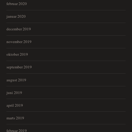
februar 2020
januar 2020
december 2019
november 2019
oktober 2019
september 2019
august 2019
juni 2019
april 2019
marts 2019
februar 2019