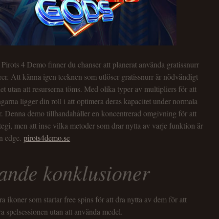
 Pirots 4 Demo finner du chanser att planerat använda gratissnurr
rer. Att känna igen tecknen som utlöser gratissnurr är nödvändigt
let utan att resurserna töms. Med olika typer av multipliers för att
ngarna ligger din roll i att optimera deras kapacitet under normala
. Denna demo tillhandahåller en koncentrerad omgivning för att
ategi, men att inse vilka metoder som drar nytta av varje funktion är
en edge.
pirots4demo.se
ande konklusioner
era ikoner som startar free spins för att dra nytta av dem för att
a spelsessionen utan att använda medel.