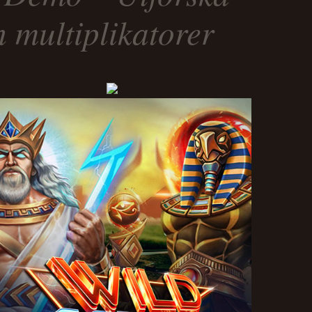
h multiplikatorer