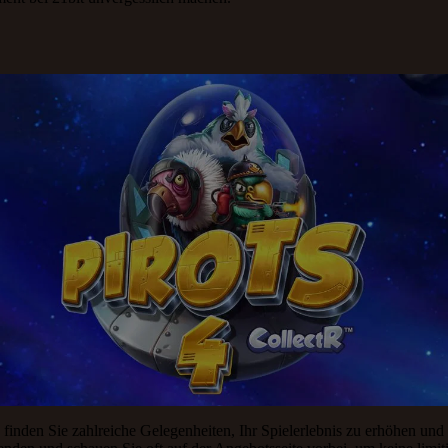
finden Sie zahlreiche Gelegenheiten, Ihr Spielerlebnis zu erhöhen und