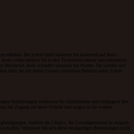
cen erhöhen. Bei jedem Spiel sammeln Sie basierend auf Ihren
 desto weiter klettern Sie in den Treuestufen hinauf und bekommen
Ihr Treuelevel, desto schneller sammeln Sie Punkte. Sie werden sich
ern führt Sie mit jedem Einsatz exklusiven Prämien einen Schritt
kenden Belohnungen verbessern Ihr Spielerlebnis und verlängern Ihre
en Sie Zugang auf diese Vorteile und sorgen so für weitere
ergünstigungen, sondern die Chance, Ihr Gewinnpotenzial zu steigern.
is schaffen. Verpassen Sie sich diese einzigartigen Belohnungen nicht