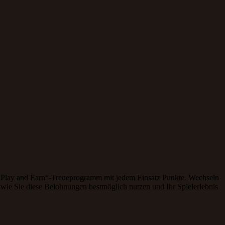
 „Play and Earn“-Treueprogramm mit jedem Einsatz Punkte. Wechseln
, wie Sie diese Belohnungen bestmöglich nutzen und Ihr Spielerlebnis