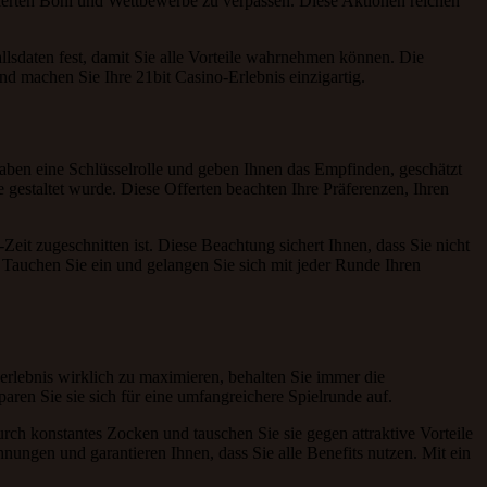
tierten Boni und Wettbewerbe zu verpassen. Diese Aktionen reichen
lsdaten fest, damit Sie alle Vorteile wahrnehmen können. Die
nd machen Sie Ihre 21bit Casino-Erlebnis einzigartig.
s haben eine Schlüsselrolle und geben Ihnen das Empfinden, geschätzt
ie gestaltet wurde. Diese Offerten beachten Ihre Präferenzen, Ihren
Zeit zugeschnitten ist. Diese Beachtung sichert Ihnen, dass Sie nicht
. Tauchen Sie ein und gelangen Sie sich mit jeder Runde Ihren
erlebnis wirklich zu maximieren, behalten Sie immer die
paren Sie sie sich für eine umfangreichere Spielrunde auf.
rch konstantes Zocken und tauschen Sie sie gegen attraktive Vorteile
nungen und garantieren Ihnen, dass Sie alle Benefits nutzen. Mit ein