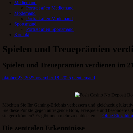
Mediemand
Portræt af en Mediemand
Modemand
Portræt af en Modemand
Sportsmand
Portræt af en Sportsmand
Kontakt
Spielen und Treueprämien verdi
Spielen und Treueprämien verdienen im 21
oktober 23, 2025
november 18, 2025
Gentlemand
Möchten Sie Ihr Gaming-Erlebnis verbessern und gleichzeitig lukra
Sie diese Punkte gegen aufregende Boni, Freispiele und besondere Off
steigern können? Es gibt noch mehr zu entdecken …
Ohne Einzahlun
Die zentralen Erkenntnisse