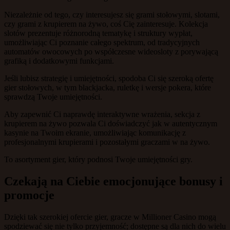
Niezależnie od tego, czy interesujesz się grami stołowymi, slotami,
czy grami z krupierem na żywo, coś Cię zainteresuje. Kolekcja
slotów prezentuje różnorodną tematykę i struktury wypłat,
umożliwiając Ci poznanie całego spektrum, od tradycyjnych
automatów owocowych po współczesne wideosloty z porywającą
grafiką i dodatkowymi funkcjami.
Jeśli lubisz strategię i umiejętności, spodoba Ci się szeroką ofertę
gier stołowych, w tym blackjacka, ruletkę i wersje pokera, które
sprawdzą Twoje umiejętności.
Aby zapewnić Ci naprawdę interaktywne wrażenia, sekcja z
krupierem na żywo pozwala Ci doświadczyć jak w autentycznym
kasynie na Twoim ekranie, umożliwiając komunikację z
profesjonalnymi krupierami i pozostałymi graczami w na żywo.
To asortyment gier, który podnosi Twoje umiejętności gry.
Czekają na Ciebie emocjonujące bonusy i
promocje
Dzięki tak szerokiej ofercie gier, gracze w Millioner Casino mogą
spodziewać się nie tylko przyjemność; dostępne są dla nich do wielu