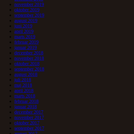
november 2019
oktober 2019
september 2019
august 2019
juni 2019
april 2019
marts 2019
februar 2019
januar 2019
december 2018
november 2018
oktober 2018
september 2018
august 2018
juli 2018
maj 2018
april 2018
marts 2018
februar 2018
januar 2018
december 2017
november 2017
oktober 2017
september 2017
august 2017