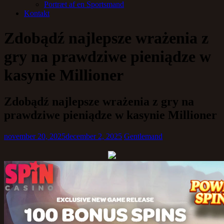
Portræt af en Sportsmand
Kontakt
Zdobądź najlepsze wrażenia z
gry na prawdziwe pieniądze w
kasynie Millioner
Zdobądź najlepsze wrażenia z gry na
prawdziwe pieniądze w kasynie Millioner
november 20, 2025
december 2, 2025
Gentlemand