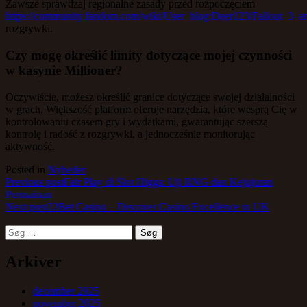
Zawsze sprawdzaj regionalne zasady przed rozpoczęciem
https://community.fandom.com/wiki/User_blog:Deer123/Fallout_3_
rozgrywki.
Czy mogę określić limity dotyczące mojej czynności
w kasynie Millioner?
Oczywiście, możesz określić granice dotyczące swojej działalności
w grach. Większość platform oferuje narzędzia, które wesprą Cię w
kontrolowaniu czasem gry i wydatkami, gwarantując szerszą
kontrolę i radość z rozgrywki, a jednocześnie monitorując
aktywność.
Posted in
Nyheder
Indlægsnavigation
Previous post
Fair Play di Slot Higgs: Uji RNG dan Kejujuran
Permainan
Next post
22Bet Casino – Discover Casino Excellence in UK
Søg
efter:
Arkiver
december 2025
november 2025