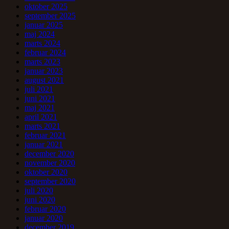
oktober 2025
september 2025
januar 2025
maj 2024
marts 2024
februar 2024
marts 2023
januar 2023
august 2021
juli 2021
juni 2021
maj 2021
april 2021
marts 2021
februar 2021
januar 2021
december 2020
november 2020
oktober 2020
september 2020
juli 2020
juni 2020
februar 2020
januar 2020
december 2019