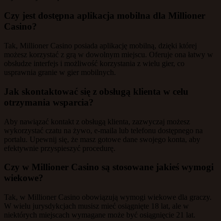
Czy jest dostępna aplikacja mobilna dla Millioner
Casino?
Tak, Millioner Casino posiada aplikację mobilną, dzięki której
możesz korzystać z grą w dowolnym miejscu. Oferuje ona łatwy w
obsłudze interfejs i możliwość korzystania z wielu gier, co
usprawnia granie w gier mobilnych.
Jak skontaktować się z obsługą klienta w celu
otrzymania wsparcia?
Aby nawiązać kontakt z obsługą klienta, zazwyczaj możesz
wykorzystać czatu na żywo, e-maila lub telefonu dostępnego na
portalu. Upewnij się, że masz gotowe dane swojego konta, aby
efektywnie przyspieszyć procedurę.
Czy w Millioner Casino są stosowane jakieś wymogi
wiekowe?
Tak, w Millioner Casino obowiązują wymogi wiekowe dla graczy.
W wielu jurysdykcjach musisz mieć osiągnięte 18 lat, ale w
niektórych miejscach wymagane może być osiągnięcie 21 lat.