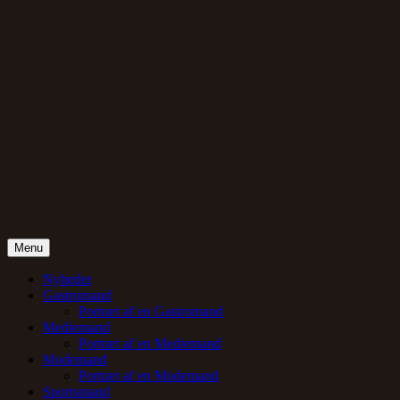
Skip
to
content
Menu
Gentlemand
Nyheder
Gastromand
Portræt af en Gastromand
Mediemand
Portræt af en Mediemand
Modemand
Portræt af en Modemand
Sportsmand