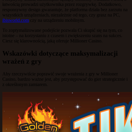
łatwością prowadzi użytkownika przez rozgrywkę. Dodatkowo,
responsywny design gwarantuje, że platforma działa bez zarzutu na
wszystkich urządzeniach, niezależnie od tego, czy grasz na PC,
ibisworld.com
czy na urządzeniu mobilnym.
To zoptymalizowane podejście pozwala Ci skupić się na tym, co
istotne – na korzystaniu z czasem i zwiększeniu szans na sukces.
Ciesz się klarownością, jaką oferuje Millioner Casino.
Wskazówki dotyczące maksymalizacji
wrażeń z gry
Aby rzeczywiście poprawić swoje wrażenia z gry w Millioner
Casino, bardzo ważne jest, aby przystępować do gier strategicznie i
z określonym zamiarem.