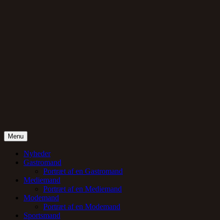
Skip
to
content
Menu
Gentlemand
Nyheder
Gastromand
Portræt af en Gastromand
Mediemand
Portræt af en Mediemand
Modemand
Portræt af en Modemand
Sportsmand