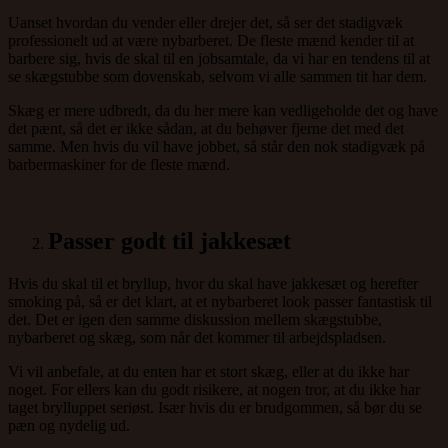
Uanset hvordan du vender eller drejer det, så ser det stadigvæk
professionelt ud at være nybarberet. De fleste mænd kender til at
barbere sig, hvis de skal til en jobsamtale, da vi har en tendens til at
se skægstubbe som dovenskab, selvom vi alle sammen tit har dem.
Skæg er mere udbredt, da du her mere kan vedligeholde det og have
det pænt, så det er ikke sådan, at du behøver fjerne det med det
samme. Men hvis du vil have jobbet, så står den nok stadigvæk på
barbermaskiner for de fleste mænd.
Passer godt til jakkesæt
Hvis du skal til et bryllup, hvor du skal have jakkesæt og herefter
smoking på, så er det klart, at et nybarberet look passer fantastisk til
det. Det er igen den samme diskussion mellem skægstubbe,
nybarberet og skæg, som når det kommer til arbejdspladsen.
Vi vil anbefale, at du enten har et stort skæg, eller at du ikke har
noget. For ellers kan du godt risikere, at nogen tror, at du ikke har
taget brylluppet seriøst. Især hvis du er brudgommen, så bør du se
pæn og nydelig ud.