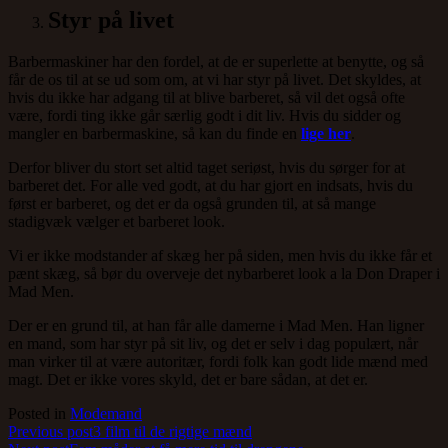
Styr på livet
Barbermaskiner har den fordel, at de er superlette at benytte, og så
får de os til at se ud som om, at vi har styr på livet. Det skyldes, at
hvis du ikke har adgang til at blive barberet, så vil det også ofte
være, fordi ting ikke går særlig godt i dit liv. Hvis du sidder og
mangler en barbermaskine, så kan du finde en
lige her
.
Derfor bliver du stort set altid taget seriøst, hvis du sørger for at
barberet det. For alle ved godt, at du har gjort en indsats, hvis du
først er barberet, og det er da også grunden til, at så mange
stadigvæk vælger et barberet look.
Vi er ikke modstander af skæg her på siden, men hvis du ikke får et
pænt skæg, så bør du overveje det nybarberet look a la Don Draper i
Mad Men.
Der er en grund til, at han får alle damerne i Mad Men. Han ligner
en mand, som har styr på sit liv, og det er selv i dag populært, når
man virker til at være autoritær, fordi folk kan godt lide mænd med
magt. Det er ikke vores skyld, det er bare sådan, at det er.
Posted in
Modemand
Indlægsnavigation
Previous post
3 film til de rigtige mænd