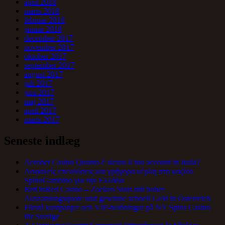
april 2018
marts 2018
februar 2018
januar 2018
december 2017
november 2017
oktober 2017
september 2017
august 2017
juli 2017
juni 2017
maj 2017
april 2017
marts 2017
Seneste indlæg
Aerobet Casino Quanto è sicuro il tuo account in Italia?
Ασφαλείς επενδύσεις και γρήγορα κέρδη στο καζίνο
SpinoGambino για την Ελλάδα
BetOnRed Casino – Zocken Slots mit hoher
Auszahlungsquote und gewinne schnell Geld in Österreich
Förstå kampanjer och VIP-belöningar på NY Spins Casino
för Sverige