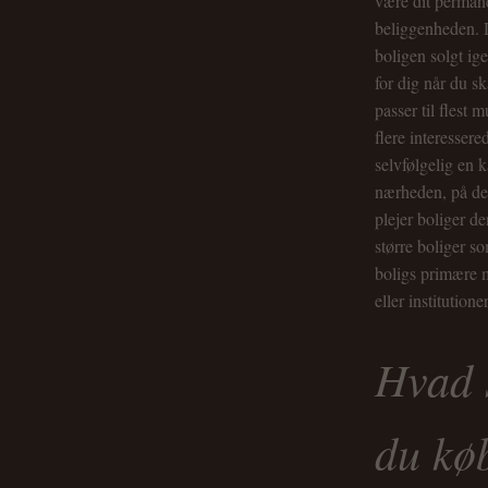
være dit permane
beliggenheden. 
boligen solgt ig
for dig når du sk
passer til flest
flere interesser
selvfølgelig en
nærheden, på den
plejer boliger d
større boliger s
boligs primære m
eller institution
Hvad 
du kø