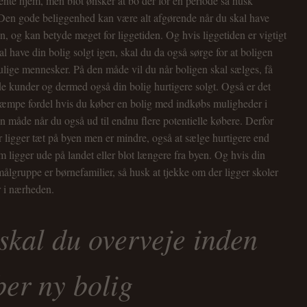
nte hjem, men blot ønsker at bo der for en periode så husk
Den gode beliggenhed kan være alt afgørende når du skal have
en, og kan betyde meget for liggetiden. Og hvis liggetiden er vigtigt
al have din bolig solgt igen, skal du da også sørge for at boligen
 mulige mennesker. På den måde vil du når boligen skal sælges, få
ede kunder og dermed også din bolig hurtigere solgt. Også er det
 kæmpe fordel hvis du køber en bolig med indkøbs muligheder i
 måde når du også ud til endnu flere potentielle købere. Derfor
er ligger tæt på byen men er mindre, også at sælge hurtigere end
om ligger ude på landet eller blot længere fra byen. Og hvis din
ålgruppe er børnefamilier, så husk at tjekke om der ligger skoler
er i nærheden.
skal du overveje inden
ber ny bolig