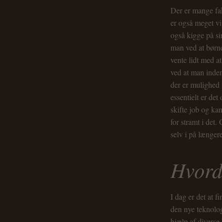
Der er mange fak
er også meget vi
også kigge på si
man ved at børne
vente lidt med a
ved at man inden
der er mulighed 
essentielt er de
skifte job og kan
for stramt i det.
selv i på længer
Hvord
I dag er det at 
den nye teknolog
hjælp af diverse 