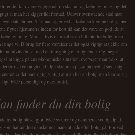
torer der kan være vigtige når du skal ud og købe ny bolig, og det
gtigt at man her kigger lidt fremad. Udover ovenstående skal man
n egen situationer. Står man og er ved at købe en kæmpe bolig, men
ne flytter hjemmefra inden for kort tid kan det være en god ide at
t købe ny bolig. Modsat hvis man køber en lidt mindre bolig, men
 længe vil få brug for flere værelser er det også vigtigt at tjekke om
for at udvide huset med en tilbygning eller lignende. Og meget
t også at kigge på ens økonomiske situation, overvejer man f.eks. at
 derfor risikere at gå ned i løn skal man passe på med at sætte sig
 Generelt er det bare rigtig vigtigt at man har en bolig man kan se sig
e sigt, både personligt og økonomisk.
an finder du din bolig
finde ny bolig blevet gjort både sværere og nemmere, ved hjælp af
i som har ændret danskernes måde at lede efter bolig på. For ved
bolig sider, kan du nu nemt at få et overblik over alle de boliger der