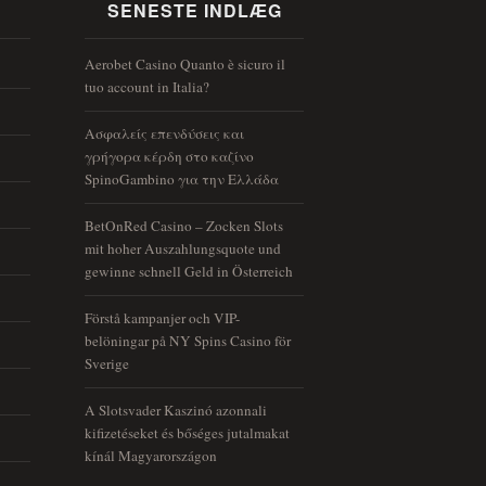
SENESTE INDLÆG
Aerobet Casino Quanto è sicuro il
tuo account in Italia?
Ασφαλείς επενδύσεις και
γρήγορα κέρδη στο καζίνο
SpinoGambino για την Ελλάδα
BetOnRed Casino – Zocken Slots
mit hoher Auszahlungsquote und
gewinne schnell Geld in Österreich
Förstå kampanjer och VIP-
belöningar på NY Spins Casino för
Sverige
A Slotsvader Kaszinó azonnali
kifizetéseket és bőséges jutalmakat
kínál Magyarországon