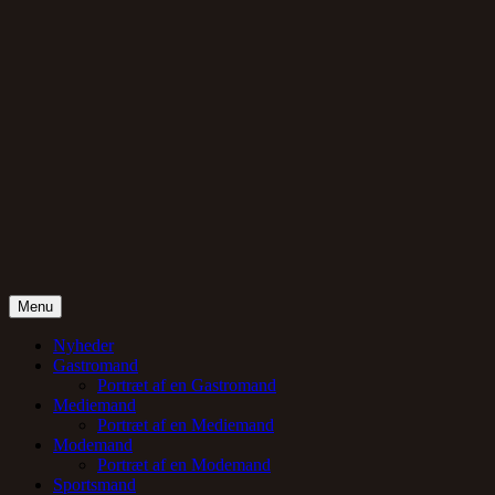
Skip
to
content
Menu
Gentlemand
Nyheder
Gastromand
Portræt af en Gastromand
Mediemand
Portræt af en Mediemand
Modemand
Portræt af en Modemand
Sportsmand