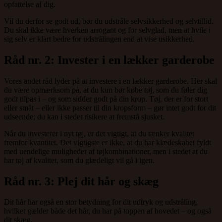
opfattelse af dig.
Vil du derfor se godt ud, bør du udstråle selvsikkerhed og selvtillid.
Du skal ikke være hverken arrogant og for selvglad, men at hvile i
sig selv er klart bedre for udstrålingen end at vise usikkerhed.
Råd nr. 2: Invester i en lækker garderobe
Vores andet råd lyder på at investere i en lækker garderobe. Her skal
du være opmærksom på, at du kun bør købe tøj, som du føler dig
godt tilpas i – og som sidder godt på din krop. Tøj, der er for stort
eller småt – eller ikke passer til din kropsform – gør intet godt for dit
udseende; du kan i stedet risikere at fremstå sjusket.
Når du investerer i nyt tøj, er det vigtigt, at du tænker kvalitet
fremfor kvantitet. Det vigtigste er ikke, at du har klædeskabet fyldt
med uendelige muligheder af tøjkombinationer, men i stedet at du
har tøj af kvalitet, som du glædeligt vil gå i igen.
Råd nr. 3: Plej dit hår og skæg
Dit hår har også en stor betydning for dit udtryk og udstråling,
hvilket gælder både det hår, du har på toppen af hovedet – og også
dit skæg.