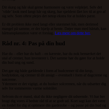
Dit skæg og hår skal gerne harmonere og være velplejet. Selv det
’vilde’ look med langt hår og skæg, har sjældent fået lov til at gro af
sig selv. Som oftest plejes det netop ekstra for at holdes pænt.
Er dit problem ikke med langt eller utæmmet hår, men derimod
mangel på samme, er der hjælp at hente. Døjer man med hårtab, kan
hårtransplantation være et forslag.
Læs mere om dette her.
Råd nr. 4: Pas på din hud
Har du – eller har du haft – en kæreste, har du nok bemærket det
utal af cremer, hun investerer i. Det samme bør du gøre for at holde
din hud ung og sund.
Det gør sig både gældende i form af hudcremer til din krop,
bodylotion, og cremer til dit ansigt – eventuelt i form af dagcreme og
natcreme.
Ydermere er det vigtigt, at du husker solcremen, når du udsætter dig
selv for sommerens varme solstråler.
Selvom du er mand, skal du ikke negligere dit udseende. Vi har her
bragt dig vores 4 bedste råd til at se godt ud. Kort sagt kan det være
en fordel for dig at optimere din garderobe – og passe på din hud og