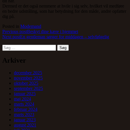
dit hår.
Dermed er det også nemmere at hvile i sig selv, hvilket vil medføre
en bedre udstråling, som har betydning for den måde, andre opfatter
dig på.
Posted in
Modemand
Indlægsnavigation
Previous post
Beskyt dine kære i hjemmet
Next post
En gentleman sørger for middagen – selvfølgelig
Søg
efter:
Arkiver
december 2025
november 2025
oktober 2025
september 2025
januar 2025
maj 2024
marts 2024
februar 2024
marts 2023
januar 2023
august 2021